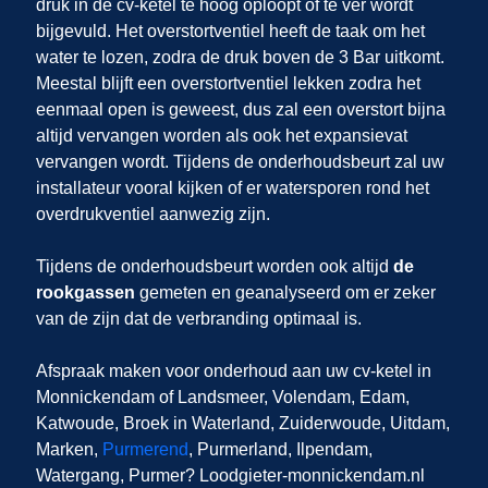
druk in de cv-ketel te hoog oploopt of te ver wordt
bijgevuld. Het overstortventiel heeft de taak om het
water te lozen, zodra de druk boven de 3 Bar uitkomt.
Meestal blijft een overstortventiel lekken zodra het
eenmaal open is geweest, dus zal een overstort bijna
altijd vervangen worden als ook het expansievat
vervangen wordt. Tijdens de onderhoudsbeurt zal uw
installateur vooral kijken of er watersporen rond het
overdrukventiel aanwezig zijn.
Tijdens de onderhoudsbeurt worden ook altijd
de
rookgassen
gemeten en geanalyseerd om er zeker
van de zijn dat de verbranding optimaal is.
Afspraak maken voor onderhoud aan uw cv-ketel in
Monnickendam
of Landsmeer, Volendam, Edam,
Katwoude, Broek in Waterland, Zuiderwoude, Uitdam,
Marken,
Purmerend
, Purmerland, Ilpendam,
Watergang, Purmer
? Loodgieter-monnickendam.nl