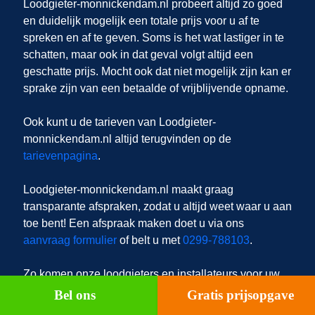
Loodgieter-monnickendam.nl probeert altijd zo goed
en duidelijk mogelijk een totale prijs voor u af te
spreken en af te geven. Soms is het wat lastiger in te
schatten, maar ook in dat geval volgt altijd een
geschatte prijs. Mocht ook dat niet mogelijk zijn kan er
sprake zijn van een betaalde of vrijblijvende opname.
Ook kunt u de tarieven van Loodgieter-
monnickendam.nl altijd terugvinden op de
tarievenpagina
.
Loodgieter-monnickendam.nl
maakt graag
transparante afspraken, zodat u altijd weet waar u aan
toe bent! Een afspraak maken doet u via ons
aanvraag formulier
of belt u met
0299-788103
.
Zo komen onze loodgieters en installateurs voor uw
CV-ketel in Monnickendam in Monnickendam en
Bel ons
Gratis prijsopgave
Monnickendam.